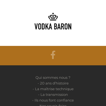
Qui sommes nous ?
- 20 ans d’histoire
- La maîtrise technique
- La transmission
- Ils nous font confiance
Nos savoir-faire