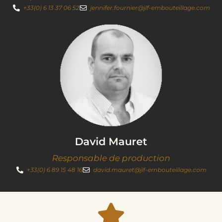
+33(0) 6 13 37 06 52
jennifer.fournier@jlf-embouteillage.com
David Mauret
Responsable de production
+33(0) 6 89 15 48 16
david.mauret@jlf-embouteillage.com